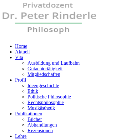
Home
Aktuell
Vita
Ausbildung und Laufbahn
Gutachtertätigkeit
Mitgliedschaften
Profil
Ideengeschichte
Ethik
Politische Philosophie
Rechtsphilosophie
Musikästhetik
Publikationen
Bücher
Abhandlungen
Rezensionen
Lehre